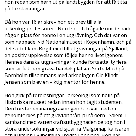
hon redan som barn ut på landsbygden för att få titta
på fornlämningar.
Då hon var 16 år skrev hon ett brev till alla
arkeologiprofessorer i Norden och frågade om de hade
någon plats för henne i en utgrävning. Och det var en
som nappade, vid Nationalmuseet i Köpenhamn, och på
det sättet kom Birgit med till utgrävningar på Själland,
en positiv upplevelse som följde henne livet igenom.
Hennes danska utgrävningar kunde fortsätta, ty flera
somrar fick hon gräva handelsplatsen Sorte Muld på
Bornholm tillsammans med arkeologen Ole Klindt
Jensen som blev en viktig mentor för henne.
Hon gick på föreläsningar i arkeologi som hölls på
Historiska museet redan innan hon tagit studenten.
Den första seminariegrävningen hon var med om
genomfördes på ett gravfält från järnåldern i Salem. I
samband med vattenkraftsutbyggnaden deltog hon i
stora undersökningar vid sjöarna Malgomaj, Ransaren
och Kultsjön i Vilhelmina i södra Lappland. Hon har