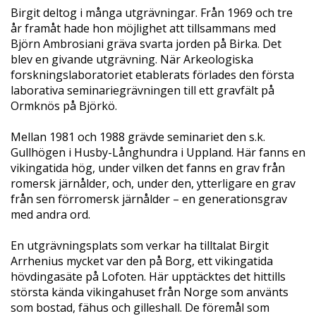
Birgit deltog i många utgrävningar. Från 1969 och tre
år framåt hade hon möjlighet att tillsammans med
Björn Ambrosiani gräva svarta jorden på Birka. Det
blev en givande utgrävning. När Arkeologiska
forskningslaboratoriet etablerats förlades den första
laborativa seminariegrävningen till ett gravfält på
Ormknös på Björkö.
Mellan 1981 och 1988 grävde seminariet den s.k.
Gullhögen i Husby-Långhundra i Uppland. Här fanns en
vikingatida hög, under vilken det fanns en grav från
romersk järnålder, och, under den, ytterligare en grav
från sen förromersk järnålder – en generationsgrav
med andra ord.
En utgrävningsplats som verkar ha tilltalat Birgit
Arrhenius mycket var den på Borg, ett vikingatida
hövdingasäte på Lofoten. Här upptäcktes det hittills
största kända vikingahuset från Norge som använts
som bostad, fähus och gilleshall. De föremål som