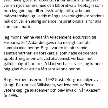
sett, hade goda nordiska och internationella nätverk,
var en nydananare med den laborativa arkeologin som
hon byggde upp till en livskraftig miljö, arbetade
tvärvetenskapligt, ledde många arkeologidoktorander i
mål och var en aldrig sinande inspirationskälla för alla
som hon mötte.
Jag minns henne väl från Akademiens exkursion till
Färöarna 2012, där det gavs rika möjligheter att
samtala med henne. Birgit var en inspirerande
samtalspartner, en forskarsjäl som hade deciderade
uppfattningar om allt vad akademisk verksamhet
gällde, något hon också klart verbaliserade. Jag känner
mig glad över att ha fått lära känna henne.
Birgit Arrhenius erhöll 1992 Gösta Berg-medaljen av
Kungl. Patriotiska Sällskapet, var ledamot av flera
vetenskapliga akademier och blev invald i vår Akademi
år 1995.