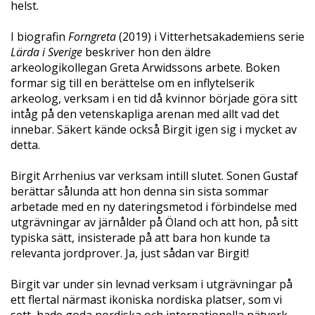
helst.
I biografin
Forngreta
(2019) i Vitterhetsakademiens serie
Lärda
i
Sverige
beskriver hon den äldre
arkeologikollegan Greta Arwidssons arbete. Boken
formar sig till en berättelse om en inflytelserik
arkeolog, verksam i en tid då kvinnor började göra sitt
intåg på den vetenskapliga arenan med allt vad det
innebar. Säkert kände också Birgit igen sig i mycket av
detta.
Birgit Arrhenius var verksam intill slutet. Sonen Gustaf
berättar sålunda att hon denna sin sista sommar
arbetade med en ny dateringsmetod i förbindelse med
utgrävningar av järnålder på Öland och att hon, på sitt
typiska sätt, insisterade på att bara hon kunde ta
relevanta jordprover. Ja, just sådan var Birgit!
Birgit var under sin levnad verksam i utgrävningar på
ett flertal närmast ikoniska nordiska platser, som vi