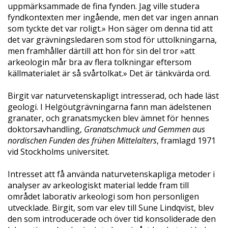
uppmärksammade de fina fynden. Jag ville studera
fyndkontexten mer ingående, men det var ingen annan
som tyckte det var roligt.» Hon säger om denna tid att
det var grävningsledaren som stod för uttolkningarna,
men framhåller därtill att hon för sin del tror »att
arkeologin mår bra av flera tolkningar eftersom
källmaterialet är så svårtolkat.» Det är tänkvärda ord.
Birgit var naturvetenskapligt intresserad, och hade läst
geologi. I Helgöutgrävningarna fann man ädelstenen
granater, och granatsmycken blev ämnet för hennes
doktorsavhandling,
Granatschmuck
und
Gemmen
aus
nordischen
Funden
des frühen Mittelalters
, framlagd 1971
vid Stockholms universitet.
Intresset att få använda naturvetenskapliga metoder i
analyser av arkeologiskt material ledde fram till
området laborativ arkeologi som hon personligen
utvecklade. Birgit, som var elev till Sune Lindqvist, blev
den som introducerade och över tid konsoliderade den