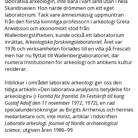
laborativa arkeologin, inte bara i vårt land utan i hela
Skandinavien. Hon närde drömmen om ett eget
laboratorium. Tack vare ämnesmässig uppmuntran
från den första kvinnliga professorn i arkeologi Greta
Arwidsson och ekonomiskt stöd från
Wallenbergstiftelsen, kunde också ett laboratorium
inrättas,
Arkeologiska forskningslaboratoriet
. Året var
1976 och verksamheten förlades till en villa på Frescati
men har nu flyttat till Wallenberglaboratoriet, där
numera Institutionen för arkeologi och antikens kultur
residerar.
Inblickar i området laborativ arkeologi ger oss den
tidiga artikeln »Den laborativa analysens betydelse för
arkeologin» (i
Forntid
för
framtid.
En
Festskrift
till kung
Gustaf
Adolf
den
11
november
1972
, 1972), en rad
specialundersökningar av Birgits Arrhenius och hennes
medarbetare och, inte minst, artiklar i tidskriften
La
borativ arkeologi. Journal of Nordic archaeological
science
, utgiven åren 1986–99.