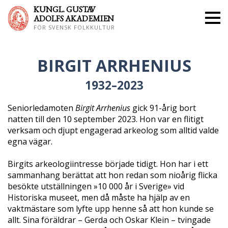
KUNGL. GUS
TAV
ADOLFS AKADEMIEN
FÖR SVENSK FOLKKULTUR
BIRGIT ARRHENIUS
1932–2023
Seniorledamoten
Birgit Arrhenius
gick 91-årig bort
natten till den 10 september 2023. Hon var en flitigt
verksam och djupt engagerad arkeolog som alltid valde
egna vägar.
Birgits arkeologiintresse började tidigt. Hon har i ett
sammanhang berättat att hon redan som nioårig flicka
besökte utställningen »10 000 år i Sverige» vid
Historiska museet, men då måste ha hjälp av en
vaktmästare som lyfte upp henne så att hon kunde se
allt. Sina föräldrar – Gerda och Oskar Klein – tvingade