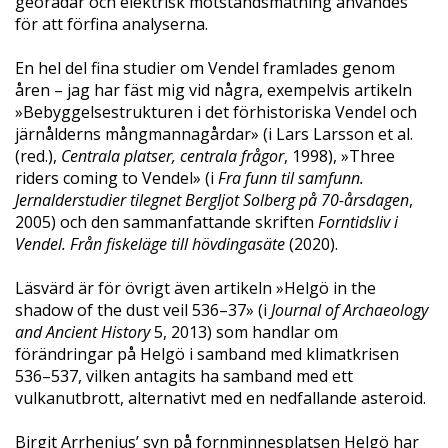
georadar och elektrisk motståndsmätning användes
för att förfina analyserna.
En hel del fina studier om Vendel framlades genom
åren – jag har fäst mig vid några, exempelvis artikeln
»Bebyggelsestrukturen i det förhistoriska Vendel och
järnålderns mångmannagårdar» (i Lars Larsson et al.
(red.),
Centrala
platser, centrala frågor
, 1998), »Three
riders coming to Vendel» (i
Fra funn til samfunn.
Jernalderstudier tilegnet
Bergljot Solberg
på
70-årsdagen
,
2005) och den sammanfattande skriften
Forntidsliv
i
Vendel.
Från
fiskeläge
till
hövdingasäte
(2020).
Läsvärd är för övrigt även artikeln »Helgö in the
shadow of the dust veil 536–37» (i
Journal
of Archaeology
and
Ancient
History
5, 2013) som handlar om
förändringar på Helgö i samband med klimatkrisen
536–537, vilken antagits ha samband med ett
vulkanutbrott, alternativt med en nedfallande asteroid.
Birgit Arrhenius’ syn på fornminnesplatsen Helgö har