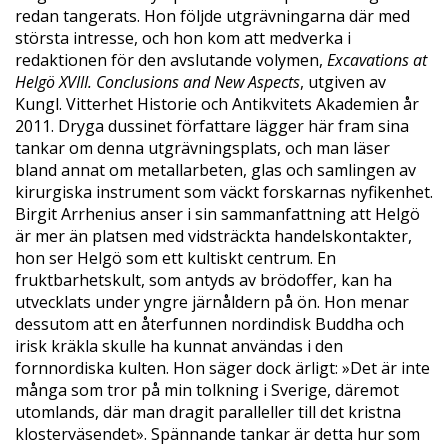
redan tangerats. Hon följde utgrävningarna där med
största intresse, och hon kom att medverka i
redaktionen för den avslutande volymen,
Excavations
at
Helgö
XVIII.
Conclusions
and New Aspects
, utgiven av
Kungl. Vitterhet Historie och Antikvitets Akademien år
2011. Dryga dussinet författare lägger här fram sina
tankar om denna utgrävningsplats, och man läser
bland annat om metallarbeten, glas och samlingen av
kirurgiska instrument som väckt forskarnas nyfikenhet.
Birgit Arrhenius anser i sin sammanfattning att Helgö
är mer än platsen med vidsträckta handelskontakter,
hon ser Helgö som ett kultiskt centrum. En
fruktbarhetskult, som antyds av brödoffer, kan ha
utvecklats under yngre järnåldern på ön. Hon menar
dessutom att en återfunnen nordindisk Buddha och
irisk kräkla skulle ha kunnat användas i den
fornnordiska kulten. Hon säger dock ärligt: »Det är inte
många som tror på min tolkning i Sverige, däremot
utomlands, där man dragit paralleller till det kristna
klosterväsendet». Spännande tankar är detta hur som