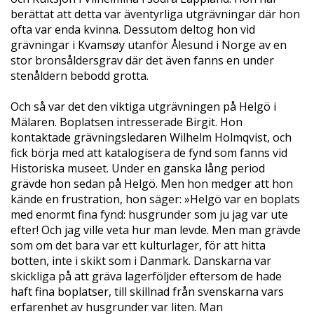
berättat att detta var äventyrliga utgrävningar där hon
ofta var enda kvinna. Dessutom deltog hon vid
grävningar i Kvamsøy utanför Ålesund i Norge av en
stor bronsåldersgrav där det även fanns en under
stenåldern bebodd grotta.
Och så var det den viktiga utgrävningen på Helgö i
Mälaren. Boplatsen intresserade Birgit. Hon
kontaktade grävningsledaren Wilhelm Holmqvist, och
fick börja med att katalogisera de fynd som fanns vid
Historiska museet. Under en ganska lång period
grävde hon sedan på Helgö. Men hon medger att hon
kände en frustration, hon säger: »Helgö var en boplats
med enormt fina fynd: husgrunder som ju jag var ute
efter! Och jag ville veta hur man levde. Men man grävde
som om det bara var ett kulturlager, för att hitta
botten, inte i skikt som i Danmark. Danskarna var
skickliga på att gräva lagerföljder eftersom de hade
haft fina boplatser, till skillnad från svenskarna vars
erfarenhet av husgrunder var liten. Man