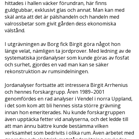
hittades i hallen väcker förundran, här finns
guldgubbar, exklusivt glas och annat. Man kan med
skäl anta att det är pälshandeln och handeln med
valrossbetar som givit gården dess ekonomiska
välstånd.
I utgrävningen av Borg fick Birgit göra något hon
länge velat, nämligen ta jordprover. Med ledning av de
systematiska jordanalyser som kunde göras av fosfat
och surhet, gjordes en vad man kan se säker
rekonstruktion av rumsindelningen.
Jordanalyser fortsatte att intressera Birgit Arrhenius
och hennes forskargrupp. Åren 1989–2001
genomfördes en rad analyser i Vendel i norra Uppland,
i det som kom att bli hennes sista större grävning
innan hon emeriterades. Nu kunde forskargruppen
även upptäcka fetter vid analyserna, och det ledde till
att man ännu bättre kunde bestämma vilken
verksamhet som bedrivits i olika rum. Även arbetet med