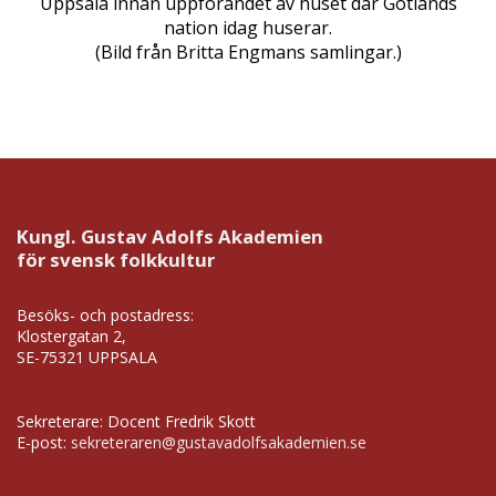
Uppsala innan uppförandet av huset där Gotlands
nation idag huserar.
(Bild från Britta Engmans samlingar.)
Kungl. Gustav Adolfs Akademien
för svensk folkkultur
Besöks- och postadress:
Klostergatan 2,
SE-75321 UPPSALA
Sekreterare: Docent Fredrik Skott
E-post:
sekreteraren@gustavadolfsakademien.se