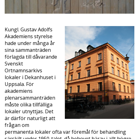
Kungl. Gustav Adolfs
Akademiens styrelse
hade under många år
sina sammanträden
förlagda till dåvarande
Svenskt
Ortnamnsarkivs
lokaler i Dekanhuset i
Uppsala. För
akademiens
plenarsammanträden
måste olika tillfälliga
lokaler utnyttjas. Det
är därför naturligt att
frågan om
permanenta lokaler ofta var föremål för behandling
särskilt under 1950-talet, då behovet härav i allt högre