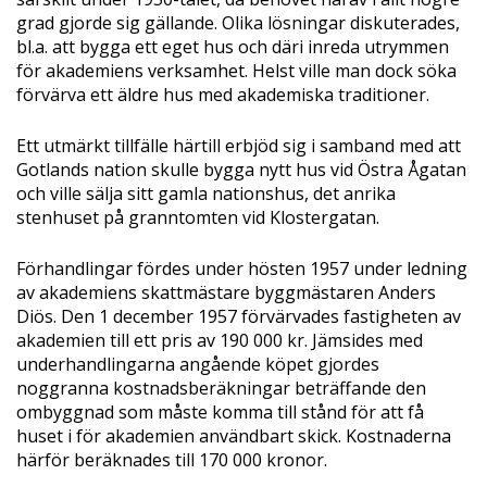
grad gjorde sig gällande. Olika lösningar diskuterades,
bl.a. att bygga ett eget hus och däri inreda utrymmen
för akademiens verksamhet. Helst ville man dock söka
förvärva ett äldre hus med akademiska traditioner.
Ett utmärkt tillfälle härtill erbjöd sig i samband med att
Gotlands nation skulle bygga nytt hus vid Östra Ågatan
och ville sälja sitt gamla nationshus, det anrika
stenhuset på granntomten vid Klostergatan.
Förhandlingar fördes under hösten 1957 under ledning
av akademiens skattmästare byggmästaren Anders
Diös. Den 1 december 1957 förvärvades fastigheten av
akademien till ett pris av 190 000 kr. Jämsides med
underhandlingarna angående köpet gjordes
noggranna kostnadsberäkningar beträffande den
ombyggnad som måste komma till stånd för att få
huset i för akademien användbart skick. Kostnaderna
härför beräknades till 170 000 kronor.