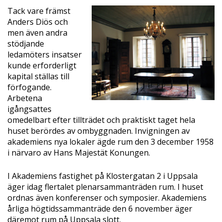
Tack vare främst
Anders Diös och
men även andra
stödjande
ledamöters insatser
kunde erforderligt
kapital ställas till
förfogande.
Arbetena
igångsattes
omedelbart efter tillträdet och praktiskt taget hela
huset berördes av ombyggnaden. Invigningen av
akademiens nya lokaler ägde rum den 3 december 1958
i närvaro av Hans Majestät Konungen.
I Akademiens fastighet på Klostergatan 2 i Uppsala
äger idag flertalet plenarsammanträden rum. I huset
ordnas även konferenser och symposier. Akademiens
årliga högtidssammanträde den 6 november äger
däremot rum på Uppsala slott.