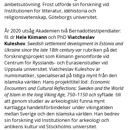
ämbetsutövning. Frost utförde sin forskning vid
Institutionen for litteratur, idéhistoria och
religionsvetenskap, Göteborgs universitet.
År 2020 utsåg Akademien två Bernadottestipendiater:
fil. dr
Hele Kiimann
och PhD
Viatcheslav
Kuleshov
.
Swedish settlement development in Estonia and
Ukraine since the late 18th century var
rubriken på det
forskningsprojekt som Kiimann genomförde vid
Centrum för Rysslands- och Eurasienstudier vid
Uppsala universitet. Viatcheslav Kuleshov är
numismatiker, specialiserad på tidiga mynt från den
islamska världen. Hans projekttitel löd :
Economic
Encounters and Cultural Reflections: Sweden and the World
of Islam in the long Viking Age, 750–1150 och
syftade till
att genom studier av arkeologiskt funna mynt
kartlägga handelsförbindelser under vikingatiden
mellan Sverige och den islamska världen. Han bedrev
sin forskning vid Institutionen för arkeologi och
antikens kultur vid Stockholms universitet.