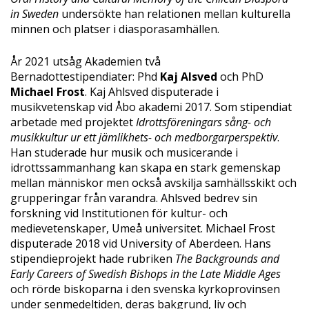
in Sweden
undersökte han relationen mellan kulturella
minnen och platser i diasporasamhällen.
År 2021 utsåg Akademien två
Bernadottestipendiater: Phd
Kaj Alsved
och PhD
Michael Frost
. Kaj Ahlsved disputerade i
musikvetenskap vid Åbo akademi 2017. Som stipendiat
arbetade med projektet
Idrottsföreningars sång- och
musikkultur ur ett jämlikhets- och medborgarperspektiv
.
Han studerade hur musik och musicerande i
idrottssammanhang kan skapa en stark gemenskap
mellan människor men också avskilja samhällsskikt och
grupperingar från varandra. Ahlsved bedrev sin
forskning vid Institutionen för kultur- och
medievetenskaper, Umeå universitet. Michael Frost
disputerade 2018 vid University of Aberdeen. Hans
stipendieprojekt hade rubriken
The Backgrounds and
Early Careers of Swedish Bishops in the Late Middle Ages
och rörde biskoparna i den svenska kyrkoprovinsen
under senmedeltiden, deras bakgrund, liv och