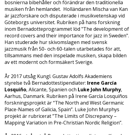
bosnierna bibehåller och förändrar den traditionella
musiken från hemlandet. Holländaren Mischa van Kan
är jazzforskare och disputerade i musikvetenskap vid
Göteborgs universitet. Rubriken på hans forskning
inom Bernadotteprogrammet löd "The development of
record covers and their importance for jazz in Sweden".
Han studerade hur skivomslagen med svensk
jazzmusik från 50- och 60-talen utarbetades för att,
tillsammans med den inspelade musiken, skapa bilden
av ett modernt och formsäkert Sverige.
År 2017 utsåg Kungl. Gustav Adolfs Akademiens
styrelse två Bernadottestipendiater:
Irene García
Losquiño
, Alicante, Spanien och
Luke John Murphy
,
Aarhus, Danmark. Rubriken på Irene García Losquiños
forskningsprojekt är “The North and West Germanic
Place-Names of Galicia, Spain”. Luke John Murphys
projekt är rubricerat ”The Limits of Discrepancy –
Mapping Variation in Pre-Christian Nordic Religion”.