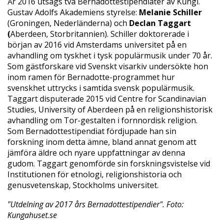
År 2016 utsågs två Bernadottestipendiater av Kungl.
Gustav Adolfs Akademiens styrelse:
Melanie Schiller
(Groningen, Nederländerna) och
Declan Taggart
(
Aberdeen, Storbritannien). Schiller doktorerade i
början av 2016 vid Amsterdams universitet på en
avhandling om tyskhet i tysk populärmusik under 70 år.
Som gästforskare vid Svenskt visarkiv undersökte hon
inom ramen för Bernadotte-programmet hur
svenskhet uttrycks i samtida svensk populärmusik.
Taggart disputerade 2015 vid Centre for Scandinavian
Studies, University of Aberdeen på en religionshistorisk
avhandling om Tor-gestalten i fornnordisk religion.
Som Bernadottestipendiat fördjupade han sin
forskning inom detta ämne, bland annat genom att
jämföra äldre och nyare uppfattningar av denna
gudom. Taggart genomförde sin forskningsvistelse vid
Institutionen för etnologi, religionshistoria och
genusvetenskap, Stockholms universitet.
"Utdelning av 2017 års Bernadottestipendier". Foto:
Kungahuset.se