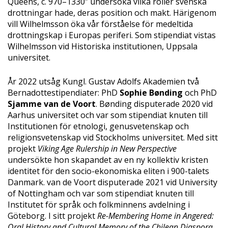
Queens, c. 970–1330” undersöka vilka roller svenska
drottningar hade, deras position och makt. Härigenom
vill Wilhelmsson öka vår förståelse för medeltida
drottningskap i Europas periferi. Som stipendiat vistas
Wilhelmsson vid Historiska institutionen, Uppsala
universitet.
År 2022 utsåg Kungl. Gustav Adolfs Akademien två
Bernadottestipendiater: PhD
Sophie Bønding
och PhD
Sjamme van de Voort
. Bønding disputerade 2020 vid
Aarhus universitet och var som stipendiat knuten till
Institutionen för etnologi, genusvetenskap och
religionsvetenskap vid Stockholms universitet. Med sitt
projekt
Viking Age Rulership in New Perspective
undersökte hon skapandet av en ny kollektiv kristen
identitet för den socio-ekonomiska eliten i 900-talets
Danmark. van de Voort disputerade 2021 vid University
of Nottingham och var som stipendiat knuten till
Institutet för språk och folkminnens avdelning i
Göteborg. I sitt projekt
Re-Membering Home in Angered:
Oral History and Cultural Memory of the Chilean Diaspora