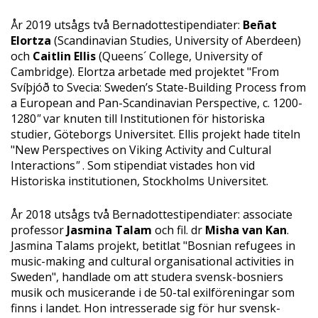
År 2019 utsågs två Bernadottestipendiater:
Beñat
Elortza
(Scandinavian Studies, University of Aberdeen)
och
Caitlin Ellis
(Queens´ College, University of
Cambridge). Elortza arbetade med projektet "From
Svíþjóð to Svecia: Sweden’s State-Building Process from
a European and Pan-Scandinavian Perspective, c. 1200-
1280
"
var knuten till Institutionen för historiska
studier, Göteborgs Universitet. Ellis projekt hade titeln
"New Perspectives on Viking Activity and Cultural
Interactions
"
. Som stipendiat vistades hon vid
Historiska institutionen, Stockholms Universitet.
År 2018 utsågs två Bernadottestipendiater: associate
professor
Jasmina Talam
och fil. dr
Misha van Kan
.
Jasmina Talams projekt, betitlat "Bosnian refugees in
music-making and cultural organisational activities in
Sweden", handlade om att studera svensk-bosniers
musik och musicerande i de 50-tal exilföreningar som
finns i landet. Hon intresserade sig för hur svensk-