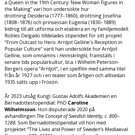
a Queen in the 19th Century: New Woman Figures in
the Making” vari hon undersökte hur
drottning Desideria (1777–1860), drottning Josefina
(1808–1876) och prinsessan Eugenia (1830–1889)
bidrog till att utforma och etablera en ny familjemodell.
Robles Delgado tilldelades stipendiet för sitt projekt
“From Outcast to Hero: Arnljot Gelline´s Reception in
Popular Culture" varit han undersökte hur Arnljot
Gelline, som omnämns i
Heimskringla
, framställs i
senare tids populärkultur, bl.a. i Wilhelm Peterson-
Bergers opera ”Arnljot”, i en spelfilm med samma titel
från år 1927 och i en teater som årligen och alltsedan
1935 sätts upp i Frösön.
År 2023 utsåg Kungl. Gustav Adolfs Akademien en
Bernadottestopendiat: PhD
Caroline
Wilhelmsson
.
Hon disputerade 2020 på
avhandlingen
The Concept of Swedish Identity, c. 800–
1288.
Som Bernadottestipendiat vill hon med
projektet
”
The Lives and Power of Sweden’s Mediaeval