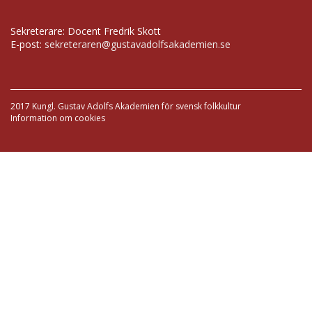
Sekreterare: Docent Fredrik Skott
E-post:
sekreteraren@gustavadolfsakademien.se
2017 Kungl. Gustav Adolfs Akademien för svensk folkkultur
Information om cookies