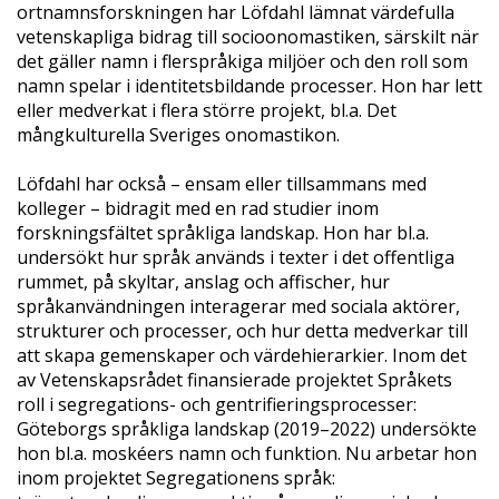
ortnamnsforskningen har Löfdahl lämnat värdefulla
vetenskapliga bidrag till socioonomastiken, särskilt när
det gäller namn i flerspråkiga miljöer och den roll som
namn spelar i identitetsbildande processer. Hon har lett
eller medverkat i flera större projekt, bl.a. Det
mångkulturella Sveriges onomastikon.
Löfdahl har också – ensam eller tillsammans med
kolleger – bidragit med en rad studier inom
forskningsfältet språkliga landskap. Hon har bl.a.
undersökt hur språk används i texter i det offentliga
rummet, på skyltar, anslag och affischer, hur
språkanvändningen interagerar med sociala aktörer,
strukturer och processer, och hur detta medverkar till
att skapa gemenskaper och värdehierarkier. Inom det
av Vetenskapsrådet finansierade projektet Språkets
roll i segregations- och gentrifieringsprocesser:
Göteborgs språkliga landskap (2019–2022) undersökte
hon bl.a. moskéers namn och funktion. Nu arbetar hon
inom projektet Segregationens språk: