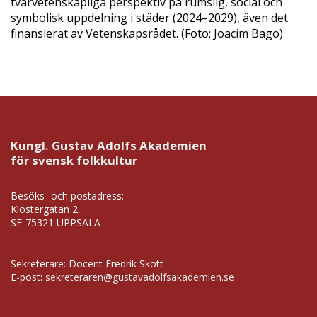
tvärvetenskapliga perspektiv på rumslig, social och
symbolisk uppdelning i städer (2024–2029), även det
finansierat av Vetenskapsrådet. (Foto: Joacim Bago)
Kungl. Gustav Adolfs Akademien
för svensk folkkultur
Besöks- och postadress:
Klostergatan 2,
SE-75321 UPPSALA
Sekreterare: Docent Fredrik Skott
E-post:
sekreteraren@gustavadolfsakademien.se