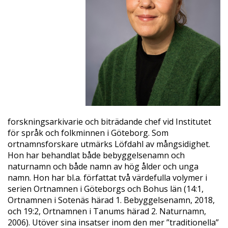
forskningsarkivarie och biträdande chef vid Institutet
för språk och folkminnen i Göteborg. Som
ortnamnsforskare utmärks Löfdahl av mångsidighet.
Hon har behandlat både bebyggelsenamn och
naturnamn och både namn av hög ålder och unga
namn. Hon har bl.a. författat två värdefulla volymer i
serien Ortnamnen i Göteborgs och Bohus län (14:1,
Ortnamnen i Sotenäs härad 1. Bebyggelsenamn, 2018,
och 19:2, Ortnamnen i Tanums härad 2. Naturnamn,
2006). Utöver sina insatser inom den mer ”traditionella”