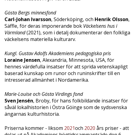
Gösta Bergs minnesfond
Carl-Johan Ivarsson
, Söderköping, och
Henrik Olsson
,
Säffle, för deras imponerande bok
Väckelsens hus i
Värmland
(2021), som i detalj dokumenterar den folkliga
väckelsens materiella kulturarv.
Kungl. Gustav Adolfs Akademiens pedagogiska pris
Loraine Jensen
, Alexandria, Minnesota, USA, för
hennes värdefulla insatser för att sprida vetenskapligt
baserad kunskap om runor och runinskrifter till en
intresserad allmänhet i Nordamerika.
Marie-Louise och Gösta Virdings fond
Sven Jensén
, Broby, för hans folkbildande insatser för
såväl lokalhistorien i Östra Göinge som de sydsvenska
ängarnas kulturhistoria.
Priserna kommer - liksom
2021
och
2020
års priser - att
delas ut på Akademiens högtidssammanträde den 6