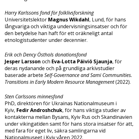
Harry Karlssons fond för folklivsforskning
Universitetslektor
Magnus Wikdah
l
, Lund, för hans
långvariga och viktiga undervisningsinsatser och för
den betydelse han haft för ett oräkneligt antal
etnologistudenter under decennier.
Erik och Dency Östhols donationsfond
Jesper Larsson
och
Eva-Lotta Päiviö Sjaunja
, för
deras nydanande och på grundliga arkivstudier
baserade arbete
Self-Governance and Sami Communities.
Transitions in Early Modern Resource Management
(2022).
Sten Carlssons minnesfond
PhD, direktören för Ukrainas Nationalmuseum i
Kyiv,
Fedir Androshchuk
, för hans viktiga studier av
kontakterna mellan Bysans, Kyiv Rus och Skandinavien
under vikingatiden samt för hans stora insatser för att,
med fara för eget liv, säkra samlingarna vid
Nationalmuseet i Kyiv våren 2022.