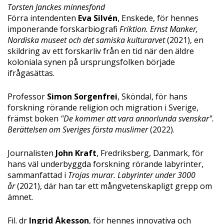
Torsten Janckes minnesfond
Förra intendenten
Eva Silvén
, Enskede, för hennes
imponerande forskarbiografi
Friktion. Ernst Manker,
Nordiska museet och det samiska kulturarvet
(2021), en
skildring av ett forskarliv från en tid när den äldre
koloniala synen på ursprungsfolken började
ifrågasättas.
Professor
Simon Sorgenfrei
, Sköndal, för hans
forskning rörande religion och migration i Sverige,
främst boken
"De kommer att vara annorlunda svenskar".
Berättelsen om Sveriges första muslimer
(2022).
Journalisten
John Kraft
, Fredriksberg, Danmark, för
hans väl underbyggda forskning rörande labyrinter,
sammanfattad i
Trojas murar. Labyrinter under 3000
år
(2021), där han tar ett mångvetenskapligt grepp om
ämnet.
Fil. dr
Ingrid Åkesson
, för hennes innovativa och