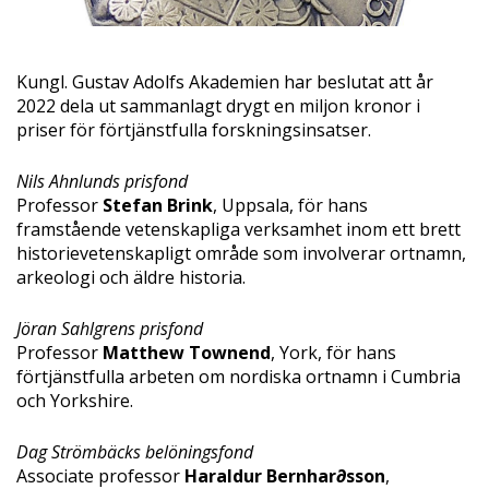
Kungl. Gustav Adolfs Akademien har beslutat att år
2022 dela ut sammanlagt drygt en miljon kronor i
priser för förtjänstfulla forskningsinsatser.
Nils Ahnlunds prisfond
Professor
Stefan Brink
, Uppsala, för hans
framstående vetenskapliga verksamhet inom ett brett
historievetenskapligt område som involverar ortnamn,
arkeologi och äldre historia.
Jöran Sahlgrens prisfond
Professor
Matthew Townend
, York, för hans
förtjänstfulla arbeten om nordiska ortnamn i Cumbria
och Yorkshire.
Dag Strömbäcks belöningsfond
Associate professor
Haraldur Bernhar∂sson
,