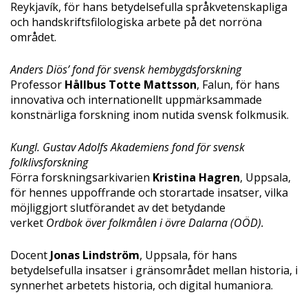
Reykjavík, för hans betydelsefulla språkvetenskapliga
och handskriftsfilologiska arbete på det norröna
området.
Anders Diös’ fond för svensk hembygdsforskning
Professor
Hållbus Totte Mattsson
, Falun, för hans
innovativa och internationellt uppmärksammade
konstnärliga forskning inom nutida svensk folkmusik.
Kungl. Gustav Adolfs Akademiens fond för svensk
folklivsforskning
Förra forskningsarkivarien
Kristina Hagren
, Uppsala,
för hennes uppoffrande och storartade insatser, vilka
möjliggjort slutförandet av det betydande
verket
Ordbok över folkmålen i övre Dalarna (OÖD).
Docent
Jonas Lindström
, Uppsala, för hans
betydelsefulla insatser i gränsområdet mellan historia, i
synnerhet arbetets historia, och digital humaniora.