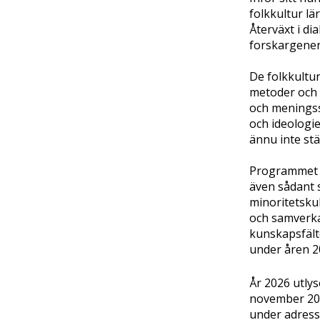
folkkultur lä
Återväxt i di
forskargener
De folkkultur
metoder och f
och meningss
och ideologi
ännu inte stäl
Programmet f
även sådant 
minoritetskul
och samverka
kunskapsfält
under åren 2
År 2026 utlys
november 202
under adress