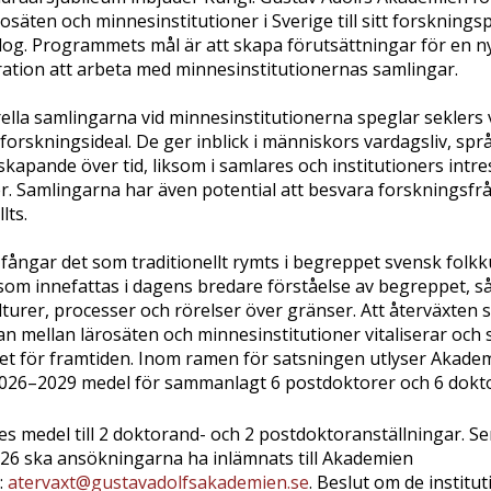
rosäten och minnesinstitutioner i Sverige till sitt forskning
alog. Programmets mål är att skapa förutsättningar för en n
ation att arbeta med minnesinstitutionernas samlingar.
ella samlingarna vid minnesinstitutionerna speglar seklers
orskningsideal. De ger inblick i människors vardagsliv, språ
kapande över tid, liksom i samlares och institutioners int
er. Samlingarna har även potential att besvara forskningsf
lts.
ångar det som traditionellt rymts i begreppet svensk folkk
som innefattas i dagens bredare förståelse av begreppet, 
turer, processer och rörelser över gränser. Att återväxten s
n mellan lärosäten och minnesinstitutioner vitaliserar och 
et för framtiden. Inom ramen för satsningen utlyser Akade
026–2029 medel för sammanlagt 6 postdoktorer och 6 dokt
es medel till 2 doktorand- och 2 postdoktoranställningar. S
6 ska ansökningarna ha inlämnats till Akademien
:
atervaxt@gustavadolfsakademien.se
. Beslut om de institu