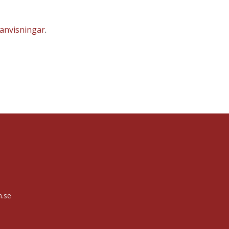
anvisningar
.
n.se