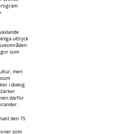
sprogram
y
 växlande
kliga uttryck
resseområden
rågor som
ultur, men
såsom
ker i dialog
stärker
mien därför
orander.
enast den 15
tioner som