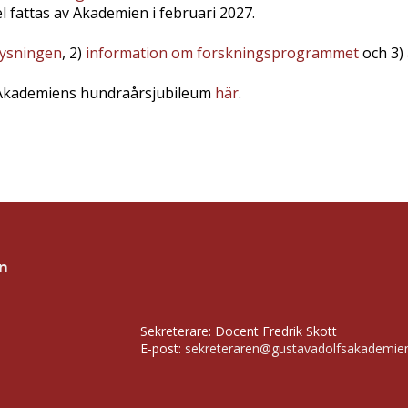
el fattas av Akademien i februari 2027.
lysningen
, 2)
information om forskningsprogrammet
och 3)
Akademiens hundraårsjubileum
här
.
n
Sekreterare: Docent Fredrik Skott
E-post:
sekreteraren@gustavadolfsakademie