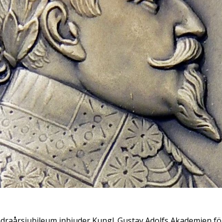
undraårsjubileum inbjuder Kungl. Gustav Adolfs Akademien fö