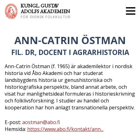
KUNGL. GUS
TAV
ADOLFS AKADEMIEN
FÖR SVENSK FOLKKULTUR
ANN-CATRIN ÖSTMAN
FIL. DR, DOCENT I AGRARHISTORIA
Ann-Catrin Östman (f. 1965) är akademilektor i nordisk
historia vid Åbo Akademi och har studerat
landsbygdens historia ur genushistoriska och
historiografiska perspektiv, bland annat arbete, och
visat hur manlighetsideal formuleras i historieskrivning
och folklivsforskning. I studier av handel och
kooperation har hon anlagt transnationella perspektiv.
E-post:
aostman@abo.fi
Hemsida:
https://www.abo.fi/kontakt/ann...