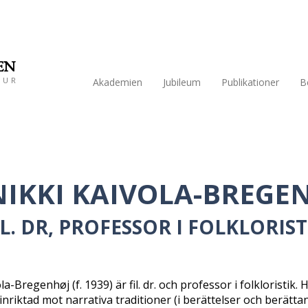
EN
TUR
Akademien
Jubileum
Publikationer
B
IKKI KAIVOLA-BREGE
IL. DR, PROFESSOR I FOLKLORIST
a-Bregenhøj (f. 1939) är fil. dr. och professor i folkloristik.
inriktad mot narrativa traditioner (i berättelser och berätt