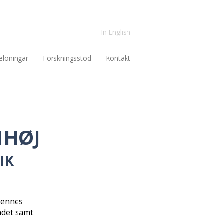
In English
elöningar
Forskningsstöd
Kontakt
NHØJ
IK
 Hennes
andet samt