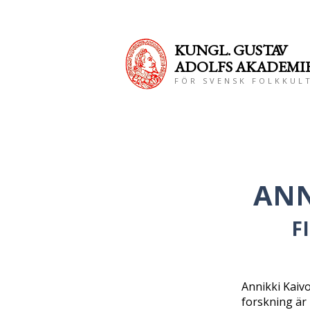
KUNGL. GUS
TAV
ADOLFS AKADEMI
FÖR SVENSK FOLKKUL
ANN
F
Annikki Kaivol
forskning är 