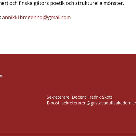
er) och finska gåtors poetik och strukturella mönster.
:
annikki.bregenhoj@gmail.com
n
Sekreterare: Docent Fredrik Skott
E-post:
sekreteraren@gustavadolfsakademie