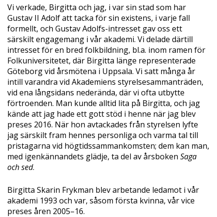
Vi verkade, Birgitta och jag, i var sin stad som har
Gustav II Adolf att tacka för sin existens, i varje fall
formellt, och Gustav Adolfs-intresset gav oss ett
särskilt engagemang i vår akademi. Vi delade därtill
intresset för en bred folkbildning, bl.a. inom ramen för
Folkuniversitetet, där Birgitta länge representerade
Göteborg vid årsmötena i Uppsala. Vi satt många år
intill varandra vid Akademiens styrelsesammanträden,
vid ena långsidans nederända, där vi ofta utbytte
förtroenden. Man kunde alltid lita på Birgitta, och jag
kände att jag hade ett gott stöd i henne när jag blev
preses 2016. När hon avtackades från styrelsen lyfte
jag särskilt fram hennes personliga och varma tal till
pristagarna vid högtidssammankomsten; dem kan man,
med igenkännandets glädje, ta del av årsboken
Saga
och sed
.
Birgitta Skarin Frykman blev arbetande ledamot i vår
akademi 1993 och var, såsom första kvinna, vår vice
preses åren 2005–16.