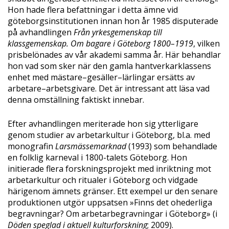
Hon hade flera befattningar i detta ämne vid
göteborgsinstitutionen innan hon år 1985 disputerade
på avhandlingen
Från yrkesgemenskap till
klassgemenskap. Om bagare i Göteborg 1800–1919
, vilken
prisbelönades av vår akademi samma år. Här behandlar
hon vad som sker när den gamla hantverkarklassens
enhet med mästare–gesäller–lärlingar ersätts av
arbetare–arbetsgivare. Det är intressant att läsa vad
denna omställning faktiskt innebar.
Efter avhandlingen meriterade hon sig ytterligare
genom studier av arbetarkultur i Göteborg, bl.a. med
monografin
Larsmässemarknad
(1993) som behandlade
en folklig karneval i 1800-talets Göteborg. Hon
initierade flera forskningsprojekt med inriktning mot
arbetarkultur och ritualer i Göteborg och vidgade
härigenom ämnets gränser. Ett exempel ur den senare
produktionen utgör uppsatsen »Finns det ohederliga
begravningar? Om arbetarbegravningar i Göteborg» (i
Döden speglad i aktuell kulturforskning
; 2009).