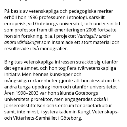
På basis av vetenskapliga och pedagogiska meriter
erhöll hon 1996 professuren i etnologi, särskilt
europeisk, vid Göteborgs universitet, och under sin tid
som professor fram till emeriteringen 2008 fortsatte
hon sin forskning, bl.a. i projektet
Vardagsliv under
andra världskriget
som insamlade ett stort material och
resulterade i två monografier.
Birgittas vetenskapliga intressen sträckte sig utanför
det egna ämnet, och hon tog flera tvärvetenskapliga
initiativ. Men hennes kunskaper och
mångsidiga erfarenheter gjorde att hon dessutom fick
andra tunga uppdrag inom och utanför universitetet.
Åren 1998–2003 var hon sålunda Göteborgs
universitets prorektor, men engagerades också i
Jonseredsstiftelsen och Centrum för arbetarkultur
samt, inte minst, i systerakademin Kungl. Vetenskaps-
och Vitterhets-Samhället i Göteborg.