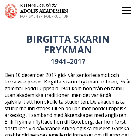
KUNGL. GUS
TAV
ADOLFS AKADEMIEN
FÖR SVENSK FOLKKULTUR
BIRGITTA SKARIN
FRYKMAN
1941–2017
Den 10 december 2017 gick vår seniorledamot och
förra vice preses Birgitta Skarin Frykman ur tiden, 76 år
gammal. Född i Uppsala 1941 kom hon från en familj
utan akademiska traditioner, men det var ändå
självklart att hon skulle ta studenten. De akademiska
studierna inriktades till en början mot nordeuropeisk
arkeologi. I samband med äktenskapet med anglisten
Erik Frykman flyttade hon till Göteborg, där hon först
anställdes vid dåvarande Arkeologiska museet. Ganska
snabbt dirigerades emellertid intresset om till etnologi.