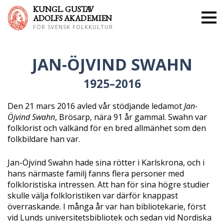
KUNGL. GUS
TAV
ADOLFS AKADEMIEN
FÖR SVENSK FOLKKULTUR
JAN-ÖJVIND SWAHN
1925–2016
Den 21 mars 2016 avled vår stödjande ledamot
Jan-
Öjvind Swahn
, Brösarp, nära 91 år gammal. Swahn var
folklorist och välkänd för en bred allmänhet som den
folkbildare han var.
Jan-Öjvind Swahn hade sina rötter i Karlskrona, och i
hans närmaste familj fanns flera personer med
folkloristiska intressen. Att han för sina högre studier
skulle välja folkloristiken var därför knappast
överraskande. I många år var han bibliotekarie, först
vid Lunds universitetsbibliotek och sedan vid Nordiska