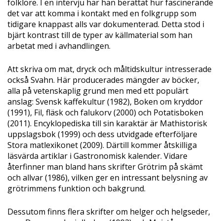
folklore. I en intervju har han berättat hur fascinerande
det var att komma i kontakt med en folkgrupp som
tidigare knappast alls var dokumenterad. Detta stod i
bjärt kontrast till de typer av källmaterial som han
arbetat med i avhandlingen.
Att skriva om mat, dryck och måltidskultur intresserade
också Svahn. Här producerades mängder av böcker,
alla på vetenskaplig grund men med ett populärt
anslag: Svensk kaffekultur (1982), Boken om kryddor
(1991), Fil, fläsk och falukorv (2000) och Potatisboken
(2011). Encyklopediska till sin karaktär är Mathistorisk
uppslagsbok (1999) och dess utvidgade efterföljare
Stora matlexikonet (2009). Därtill kommer åtskilliga
läsvärda artiklar i Gastronomisk kalender. Vidare
återfinner man bland hans skrifter Grötrim på skämt
och allvar (1986), vilken ger en intressant belysning av
grötrimmens funktion och bakgrund.
Dessutom finns flera skrifter om helger och helgseder,