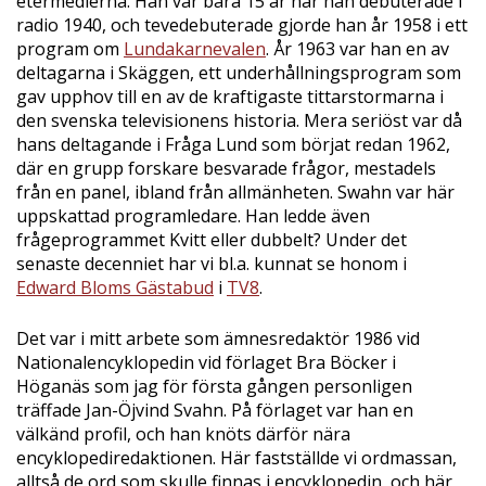
etermedierna. Han var bara 15 år när han debuterade i
radio 1940, och tevedebuterade gjorde han år 1958 i ett
program om
Lundakarnevalen
. År 1963 var han en av
deltagarna i Skäggen, ett underhållningsprogram som
gav upphov till en av de kraftigaste tittarstormarna i
den svenska televisionens historia. Mera seriöst var då
hans deltagande i Fråga Lund som börjat redan 1962,
där en grupp forskare besvarade frågor, mestadels
från en panel, ibland från allmänheten. Swahn var här
uppskattad programledare. Han ledde även
frågeprogrammet Kvitt eller dubbelt? Under det
senaste decenniet har vi bl.a. kunnat se honom i
Edward Bloms Gästabud
i
TV8
.
Det var i mitt arbete som ämnesredaktör 1986 vid
Nationalencyklopedin vid förlaget Bra Böcker i
Höganäs som jag för första gången personligen
träffade Jan-Öjvind Svahn. På förlaget var han en
välkänd profil, och han knöts därför nära
encyklopediredaktionen. Här fastställde vi ordmassan,
alltså de ord som skulle finnas i encyklopedin, och här