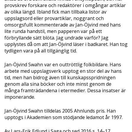
provskrev forskare och redaktörer i omgångar artiklar
av olika längd. Ibland fick man tillbaka listor av
uppslagsord eller provartiklar, noggrant och
omsorgsfullt kommenterade av Jan-Öjvind med hans
lite runda handstil, men papperen var på ett
förbryllande sätt blöta. Jag undrade varför? Jag
upplystes då om att Jan-Öjvind läser i badkaret. Han tog
tydligen vara på all tillgänglig tid.
Jan-Öjvind Swahn var en outtröttlig folkbildare. Hans
arbete med uppslagsverk upptog en stor del av hans
tid, men han bidrog även till kunskapsspridningen
genom alla sina böcker och inte minst genom de
många framträdandena i etermedier. Dessa insatser är
imponerande.
Jan-Öjvind Swahn tilldelas 2005 Ahnlunds pris. Han
upptogs i Akademien som stödjande ledamot år 1997.
Av Lars-Erik Edlund i Saga och sed 2016 s. 14–17.