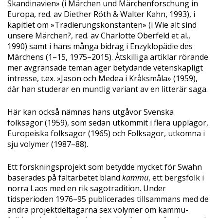
Skandinavien» (i Märchen und Märchenforschung in
Europa, red. av Diether Röth & Walter Kahn, 1993), i
kapitlet om »Tradierungskonstanten» (i Wie alt sind
unsere Märchen?, red. av Charlotte Oberfeld et al.,
1990) samt i hans många bidrag i Enzyklopädie des
Märchens (1–15, 1975–2015). Åtskilliga artiklar rörande
mer avgränsade teman äger betydande vetenskapligt
intresse, t.ex. »Jason och Medea i Kråksmåla» (1959),
där han studerar en muntlig variant av en litterär saga.
Här kan också nämnas hans utgåvor Svenska
folksagor (1959), som sedan utkommit i flera upplagor,
Europeiska folksagor (1965) och Folksagor, utkomna i
sju volymer (1987–88).
Ett forskningsprojekt som betydde mycket för Swahn
baserades på fältarbetet bland
kammu
, ett bergsfolk i
norra Laos med en rik sagotradition. Under
tidsperioden 1976–95 publicerades tillsammans med de
andra projektdeltagarna sex volymer om kammu-