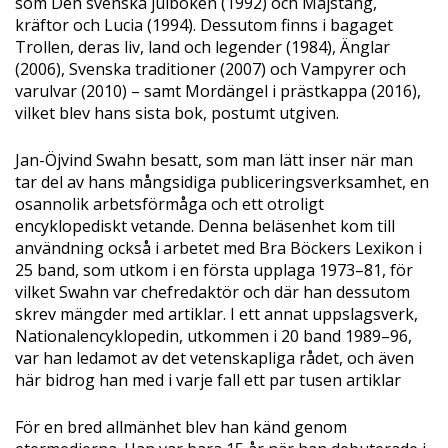
som Den svenska julboken (1992) och Majstång,
kräftor och Lucia (1994). Dessutom finns i bagaget
Trollen, deras liv, land och legender (1984), Änglar
(2006), Svenska traditioner (2007) och Vampyrer och
varulvar (2010) – samt Mordängel i prästkappa (2016),
vilket blev hans sista bok, postumt utgiven.
Jan-Öjvind Swahn besatt, som man lätt inser när man
tar del av hans mångsidiga publiceringsverksamhet, en
osannolik arbetsförmåga och ett otroligt
encyklopediskt vetande. Denna beläsenhet kom till
användning också i arbetet med Bra Böckers Lexikon i
25 band, som utkom i en första upplaga 1973–81, för
vilket Swahn var chefredaktör och där han dessutom
skrev mängder med artiklar. I ett annat uppslagsverk,
Nationalencyklopedin, utkommen i 20 band 1989–96,
var han ledamot av det vetenskapliga rådet, och även
här bidrog han med i varje fall ett par tusen artiklar
För en bred allmänhet blev han känd genom