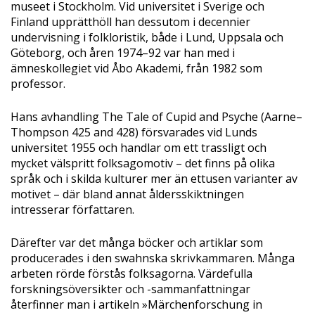
museet i Stockholm. Vid universitet i Sverige och
Finland upprätthöll han dessutom i decennier
undervisning i folkloristik, både i Lund, Uppsala och
Göteborg, och åren 1974–92 var han med i
ämneskollegiet vid Åbo Akademi, från 1982 som
professor.
Hans avhandling The Tale of Cupid and Psyche (Aarne–
Thompson 425 and 428) försvarades vid Lunds
universitet 1955 och handlar om ett trassligt och
mycket välspritt folksagomotiv – det finns på olika
språk och i skilda kulturer mer än ettusen varianter av
motivet – där bland annat åldersskiktningen
intresserar författaren.
Därefter var det många böcker och artiklar som
producerades i den swahnska skrivkammaren. Många
arbeten rörde förstås folksagorna. Värdefulla
forskningsöversikter och -sammanfattningar
återfinner man i artikeln »Märchenforschung in