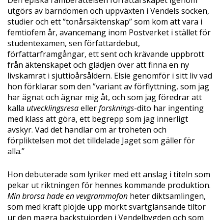
Den episka ramberättelsen författarskapet igenom
utgörs av barndomen och uppväxten i Vendels socken,
studier och ett ”tonårsäktenskap” som kom att vara i
femtiofem år, avancemang inom Postverket i stället för
studentexamen, sen författardebut,
författarframgångar, ett sent och krävande uppbrott
från äktenskapet och glädjen över att finna en ny
livskamrat i sjuttioårsåldern. Elsie genomför i sitt liv vad
hon förklarar som den ”variant av förflyttning, som jag
har ägnat och ägnar mig åt, och som jag föredrar att
kalla
utvecklingsresa
eller
forsknings
-dito har ingenting
med klass att göra, ett begrepp som jag innerligt
avskyr. Vad det handlar om är troheten och
förpliktelsen mot det tilldelade Jaget som gäller för
alla.”
Hon debuterade som lyriker med ett anslag i titeln som
pekar ut riktningen för hennes kommande produktion.
Min brorsa hade en vevgrammofon
heter diktsamlingen,
som med kraft plöjde upp mörkt svartglänsande tiltor
ur den magra backstujorden i Vendelbygden och som