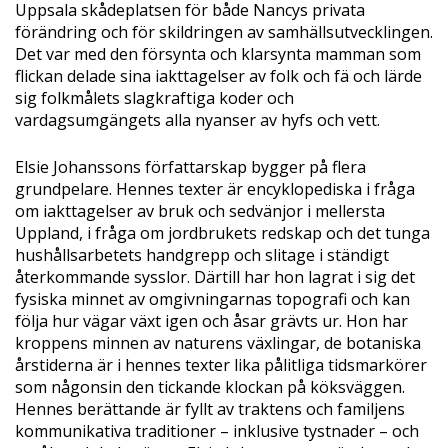
Uppsala skådeplatsen för både Nancys privata
förändring och för skildringen av samhällsutvecklingen.
Det var med den försynta och klarsynta mamman som
flickan delade sina iakttagelser av folk och fä och lärde
sig folkmålets slagkraftiga koder och
vardagsumgängets alla nyanser av hyfs och vett.
Elsie Johanssons författarskap bygger på flera
grundpelare. Hennes texter är encyklopediska i fråga
om iakttagelser av bruk och sedvänjor i mellersta
Uppland, i fråga om jordbrukets redskap och det tunga
hushållsarbetets handgrepp och slitage i ständigt
återkommande sysslor. Därtill har hon lagrat i sig det
fysiska minnet av omgivningarnas topografi och kan
följa hur vägar växt igen och åsar grävts ur. Hon har
kroppens minnen av naturens växlingar, de botaniska
årstiderna är i hennes texter lika pålitliga tidsmarkörer
som någonsin den tickande klockan på köksväggen.
Hennes berättande är fyllt av traktens och familjens
kommunikativa traditioner – inklusive tystnader – och