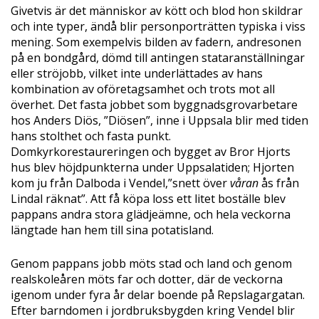
Givetvis är det människor av kött och blod hon skildrar
och inte typer, ändå blir personporträtten typiska i viss
mening. Som exempelvis bilden av fadern, andresonen
på en bondgård, dömd till antingen stataranställningar
eller ströjobb, vilket inte underlättades av hans
kombination av oföretagsamhet och trots mot all
överhet. Det fasta jobbet som byggnadsgrovarbetare
hos Anders Diös, ”Diösen”, inne i Uppsala blir med tiden
hans stolthet och fasta punkt.
Domkyrkorestaureringen och bygget av Bror Hjorts
hus blev höjdpunkterna under Uppsalatiden; Hjorten
kom ju från Dalboda i Vendel,”snett över
våran
ås från
Lindal räknat”. Att få köpa loss ett litet boställe blev
pappans andra stora glädjeämne, och hela veckorna
längtade han hem till sina potatisland.
Genom pappans jobb möts stad och land och genom
realskoleåren möts far och dotter, där de veckorna
igenom under fyra år delar boende på Repslagargatan.
Efter barndomen i jordbruksbygden kring Vendel blir