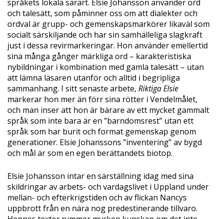
språkets lokala särart. Elsie Johansson använder ord
och talesätt, som påminner oss om att dialekter och
ordval är grupp- och gemenskapsmarkörer likaväl som
socialt särskiljande och har sin samhälleliga slagkraft
just i dessa revirmarkeringar. Hon använder emellertid
sina många gånger märkliga ord – karakteristiska
nybildningar i kombination med gamla talesätt – utan
att lämna läsaren utanför och alltid i begripliga
sammanhang. I sitt senaste arbete,
Riktiga Elsie
markerar hon mer än förr sina rötter i Vendelmålet,
och man inser att hon är bärare av ett mycket gammalt
språk som inte bara är en ”barndomsrest” utan ett
språk som har burit och format gemenskap genom
generationer. Elsie Johanssons ”inventering” av bygd
och mål är som en egen berättandets biotop.
Elsie Johansson intar en särställning idag med sina
skildringar av arbets- och vardagslivet i Uppland under
mellan- och efterkrigstiden och av flickan Nancys
uppbrott från en nära nog predestinerande tillvaro.