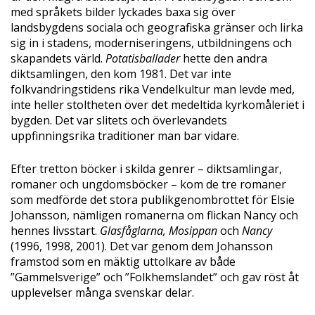
med språkets bilder lyckades baxa sig över
landsbygdens sociala och geografiska gränser och lirka
sig in i stadens, moderniseringens, utbildningens och
skapandets värld.
Potatisballader
hette den andra
diktsamlingen, den kom 1981. Det var inte
folkvandringstidens rika Vendelkultur man levde med,
inte heller stoltheten över det medeltida kyrkomåleriet i
bygden. Det var slitets och överlevandets
uppfinningsrika traditioner man bar vidare.
Efter tretton böcker i skilda genrer – diktsamlingar,
romaner och ungdomsböcker – kom de tre romaner
som medförde det stora publikgenombrottet för Elsie
Johansson, nämligen romanerna om flickan Nancy och
hennes livsstart.
Glasfåglarna
, Mosippan
och
Nancy
(1996, 1998, 2001). Det var genom dem Johansson
framstod som en mäktig uttolkare av både
”Gammelsverige” och ”Folkhemslandet” och gav röst åt
upplevelser många svenskar delar.