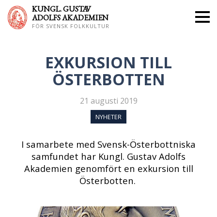
KUNGL. GUS
TAV
ADOLFS AKADEMIEN
FÖR SVENSK FOLKKULTUR
EXKURSION TILL
ÖSTERBOTTEN
21 augusti 2019
NYHETER
I samarbete med Svensk-Österbottniska
samfundet har Kungl. Gustav Adolfs
Akademien genomfört en exkursion till
Österbotten.