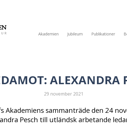
EN
TUR
Akademien
Jubileum
Publikationer
B
EDAMOT: ALEXANDRA 
29 november 2021
lfs Akademiens sammanträde den 24 nov
andra Pesch till utländsk arbetande led