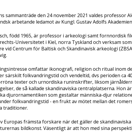
ns sammanträde den 24 november 2021 valdes professor A
tländsk arbetande ledamot av Kungl. Gustav Adolfs Akademien
ch, född 1965, är professor i arkeologi samt fornnordisk fil
rechts-Universitetet i Kiel, norra Tyskland och verksam som
e vid Centrum för Baltisk och Skandinavisk arkeologi (ZBSA)
vig.
ingsintresse omfattar ikonografi, religion och ritual inom 
r särskilt folkvandringstid och vendeltid, dvs perioden ca 
orröna texter och urnordiska runinskrifter, liksom järnålder
elser, de så kallade skandinaviska centralplatserna. Hon är 
a djurornamentiken som gestaltar människa-djur relation
under folkvandringstid - en frukt av mötet mellan det romer
 traditioner.
av Europas främsta forskare när det gäller de skandinaviska
turernas bildkonst. Väsentligt är att hon med sina perspekt