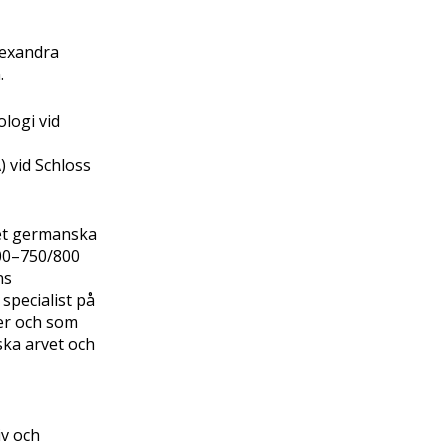
lexandra
.
ologi vid
 vid Schloss
det germanska
400–750/800
ns
specialist på
er och som
ska arvet och
iv och