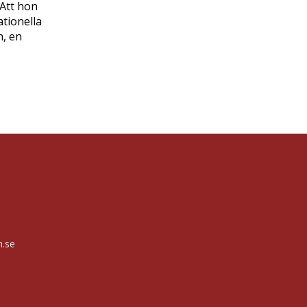
Att hon
tionella
n, en
n.se