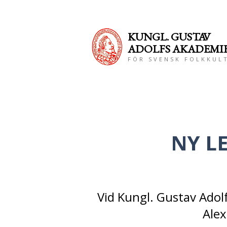
KUNGL. GUS
TAV
ADOLFS AKADEMI
FÖR SVENSK FOLKKUL
NY L
Vid Kungl. Gustav Ado
Alex