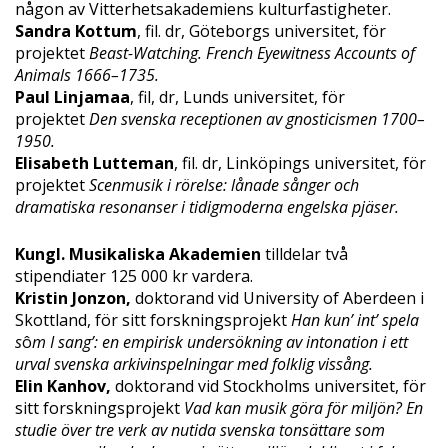
någon av Vitterhetsakademiens kulturfastigheter.
Sandra Kottum
, fil. dr, Göteborgs universitet, för
projektet
Beast-Watching. French Eyewitness Accounts of
Animals 1666–1735.
Paul Linjamaa
, fil, dr, Lunds universitet, för
projektet
Den svenska receptionen av gnosticismen 1700–
1950.
Elisabeth Lutteman
, fil. dr, Linköpings universitet, för
projektet
Scenmusik i rörelse: lånade sånger och
dramatiska resonanser i tidigmoderna engelska pjäser.
Kungl. Musikaliska Akademien
tilldelar två
stipendiater 125 000 kr vardera.
Kristin Jonzon,
doktorand vid University of Aberdeen i
Skottland, för sitt forskningsprojekt
Han kun’ int’ spela
s
ô
m I sang’: en empirisk undersökning av intonation i ett
urval svenska arkivinspelningar med folklig vissång.
Elin Kanhov,
doktorand vid Stockholms universitet, för
sitt forskningsprojekt
Vad kan musik göra för miljön? En
studie över tre verk av nutida svenska tonsättare som