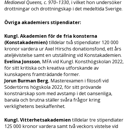
Mediaeval Queens, c. 970–1330
, i vilket hon undersöker
drottningar och drottningskap i det medeltida Sverige.
Övriga akademiers stipendiater:
Kungl. Akademien för de fria konsterna
(Konstakademien)
tilldelar två stipendiater 120 000
kronor vardera ur Axel Hirschs donationsfond, ett års
ateljévistelse samt en utställning vid Konstakademien.
Evelina Jonsson
, MFA vid Kungl. Konsthögskolan 2022,
för sitt kritiska och kreativa utforskande av
kunskapens framträdande former.
Jorun Burman Berg
, Masterexamen i filosofi vid
Södertörns högskola 2022, för sitt prövande
konstnärskap som med avstamp i det oansenliga,
banala och brutna ställer svåra frågor kring
verklighetens beskaffenhet.
Kungl. Vitterhetsakademien
tilldelar tre stipendiater
125 000 kronor vardera samt två veckors vistelse vid